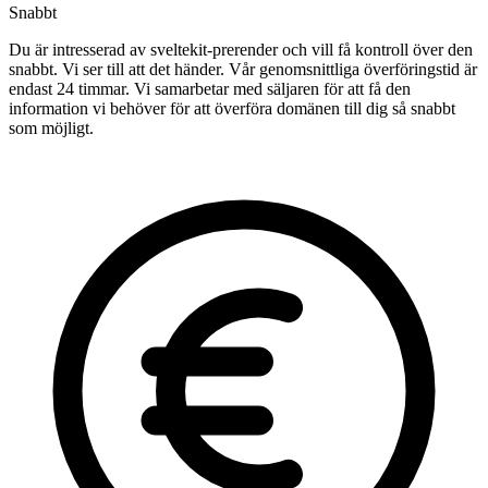
Snabbt
Du är intresserad av sveltekit-prerender och vill få kontroll över den
snabbt. Vi ser till att det händer. Vår genomsnittliga överföringstid är
endast 24 timmar. Vi samarbetar med säljaren för att få den
information vi behöver för att överföra domänen till dig så snabbt
som möjligt.