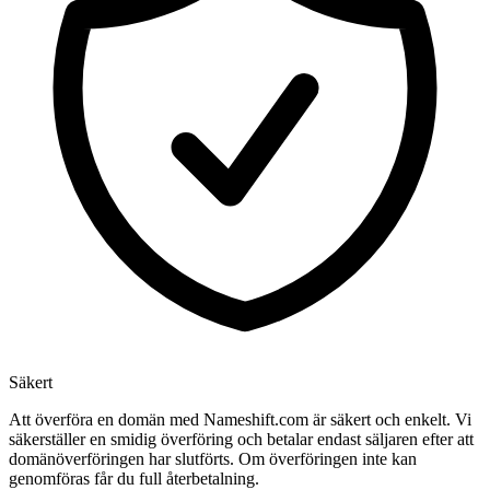
Säkert
Att överföra en domän med Nameshift.com är säkert och enkelt. Vi
säkerställer en smidig överföring och betalar endast säljaren efter att
domänöverföringen har slutförts. Om överföringen inte kan
genomföras får du full återbetalning.